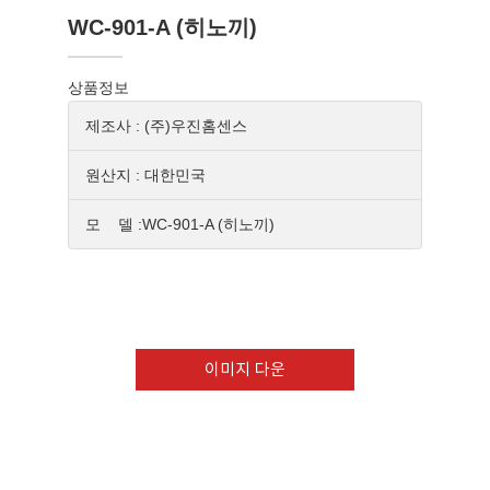
WC-901-A (히노끼)
상품정보
제조사 : (주)우진홈센스
원산지 : 대한민국
모 델 :WC-901-A (히노끼)
이미지 다운
Download